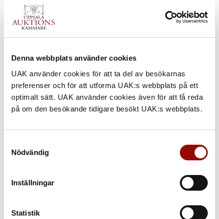
1164. DOSA MED LOCK
Denna webbplats använder cookies
UAK använder cookies för att ta del av besökarnas
UTROP
preferenser och för att utforma UAK:s webbplats på ett
300.000 - 400.000 SEK
optimalt sätt. UAK använder cookies även för att få reda
på om den besökande tidigare besökt UAK:s webbplats.
€ 32.000 - 43.000
KLUBBAT PRIS
Samtyckesval
3.000.000 SEK
Nödvändig
KATALOGTEXT
Inställningar
Dosa med lock
Firma Karl Fabergé, St Petersburg 1908-1917,
verkmästare Henrik Wigström. Guld 56 zolotnik. Cylindrisk med
Statistik
graverad och ciselerad dekor i Louis XVI-stil av festonger,