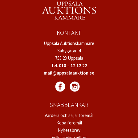
KONTAKT
Uppsala Auktionskammare
Säbygatan 4
753 23 Uppsala
Tel:
018 – 12 12 22
mail@uppsalaauktion.se
SNABBLÄNKAR
Värdera och sälja föremål
Köpa föremål
Nyhetsbrev
Fullständiga villkor