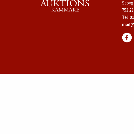
Säbyg
753 23
Tel:
01
mail@