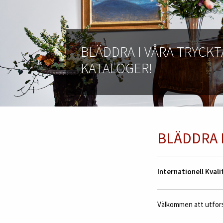
BLÄDDRA I VÅRA TRYCKT
KATALOGER!
BLÄDDRA 
Internationell Kvali
Välkommen att utforsk