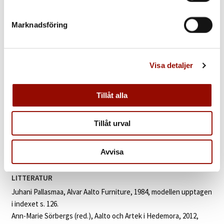
€ 1.400 - 1.800
Marknadsföring
KLUBBAT PRIS
23.000 SEK
Visa detaljer
KATALOGTEXT
Tillåt alla
Alvar Aalto
(Finland 1898‑1976). Bord. Modell 75/915. Huonekalu-
ja Rakennustyötehdas, Finland 1930/40-tal. Inpressad märkning
under medarna 35. Skiktlimmad björk, delvis svartlackerad. L 60, B
Tillåt urval
51,5, H 60 cm.
Modellen formgiven 1931‑32 för Pemars Sanatorium, Finland.
Avvisa
LITTERATUR
Juhani Pallasmaa, Alvar Aalto Furniture, 1984, modellen upptagen
i indexet s. 126.
Ann-Marie Sörbergs (red.), Aalto och Artek i Hedemora, 2012,