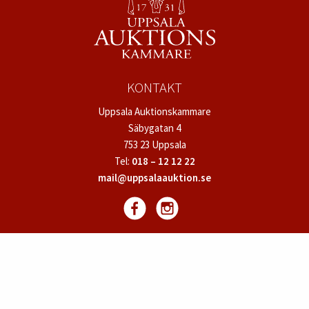
KONTAKT
Uppsala Auktionskammare
Säbygatan 4
753 23 Uppsala
Tel:
018 – 12 12 22
mail@uppsalaauktion.se
SNABBLÄNKAR
Värdera och sälja föremål
Köpa föremål
Nyhetsbrev