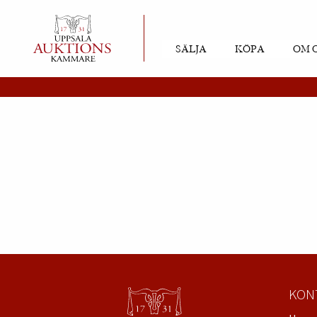
SÄLJA
KÖPA
OM 
KON