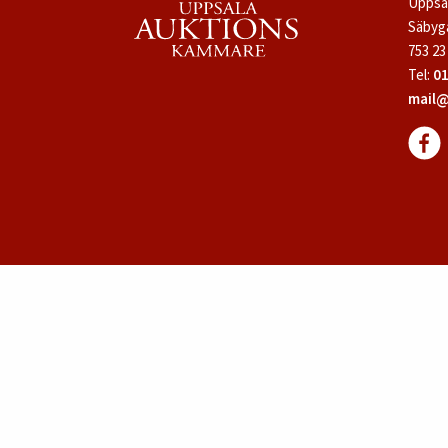
Uppsa
Säbyg
753 23
Tel:
01
mail@