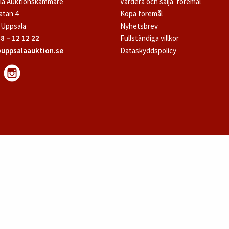
la Auktionskammare
Värdera och sälja föremål
atan 4
Köpa föremål
 Uppsala
Nyhetsbrev
8 – 12 12 22
Fullständiga villkor
uppsalaauktion.se
Dataskyddspolicy