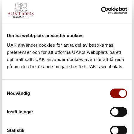
Denna webbplats använder cookies
UAK använder cookies för att ta del av besökarnas
1033. ERNST BILLGREN
preferenser och för att utforma UAK:s webbplats på ett
optimalt sätt. UAK använder cookies även för att få reda
UTROP
på om den besökande tidigare besökt UAK:s webbplats.
200.000 - 300.000 SEK
€ 18.000 - 28.000
Samtyckesval
Nödvändig
KLUBBAT PRIS
Åter
Inställningar
KATALOGTEXT
Statistik
Ernst Billgren
(född 1957). ”Mor och barn”. Signerad och daterad