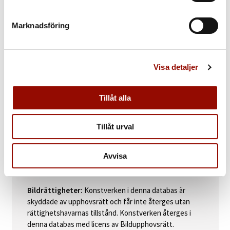
Ernst Billgren 1988. Olja på duk lagd på pannå i ram med
konstursågade bemålade figurer, 128,5 x 183 cm (inklusive
Marknadsföring
originalram).
I runliknande piktur: ”x ERNST x BILLGREN x MOR x OCH x BARN
x NITTONHUNDRAÅTTIOÅTTA x SVERIGE x DJUR x VATTEN x
Visa detaljer
FISK x”.
Tillåt alla
Auktionsdag:
15 maj kl 12:00 CEST
Tillåt urval
Auktion:
Internationell kvalitetsauktion 13 - 15 maj
2025
Avvisa
Avdelning:
Svensk konst
Följerätt:
Ja
Bildrättigheter:
Konstverken i denna databas är
skyddade av upphovsrätt och får inte återges utan
rättighetshavarnas tillstånd. Konstverken återges i
denna databas med licens av Bildupphovsrätt.