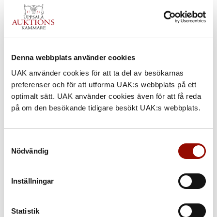
Denna webbplats använder cookies
UAK använder cookies för att ta del av besökarnas
preferenser och för att utforma UAK:s webbplats på ett
optimalt sätt. UAK använder cookies även för att få reda
på om den besökande tidigare besökt UAK:s webbplats.
Samtyckesval
Nödvändig
909. ILON WIKLAND
Inställningar
UTROP
25.000 - 30.000 SEK
Statistik
€ 2.200 - 2.600