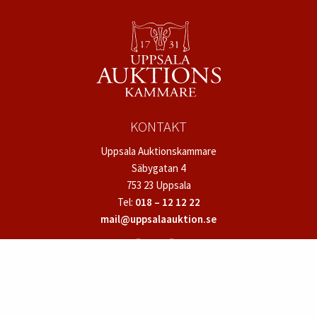
KONTAKT
Uppsala Auktionskammare
Säbygatan 4
753 23 Uppsala
Tel:
018 – 12 12 22
mail@uppsalaauktion.se
SNABBLÄNKAR
Värdera och sälja föremål