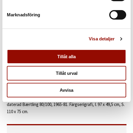
666. OLLE BÆRTLING
Marknadsföring
UTROP
20.000 - 25.000 SEK
Visa detaljer
€ 1.700 - 2.200
Tillåt alla
KLUBBAT PRIS
34.000 SEK
Tillåt urval
KATALOGTEXT
Avvisa
Olle Bærtling
1911‑1981. ”Vebama”. Signerad, numrerad och
daterad Bærtling 80/100, 1965-81. Färgserigrafi, I. 97 x 49,5 cm, S.
110 x 75 cm.