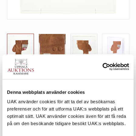
588. ROBERT RAUSCHENBERG
UTROP
Denna webbplats använder cookies
30.000 - 40.000 SEK
UAK använder cookies för att ta del av besökarnas
€ 2.600 - 3.500
preferenser och för att utforma UAK:s webbplats på ett
optimalt sätt. UAK använder cookies även för att få reda
KLUBBAT PRIS
på om den besökande tidigare besökt UAK:s webbplats.
24.000 SEK