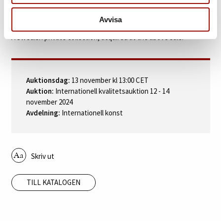
Stockholms Auktionsverk, Moderna Kvalitén, 27‑29 April 2004, lot
Avvisa
1158.
A Swedish private collection, acquired at the above sale.
Auktionsdag:
13 november kl 13:00 CET
Auktion:
Internationell kvalitetsauktion 12 - 14
november 2024
Avdelning:
Internationell konst
Skriv ut
TILL KATALOGEN