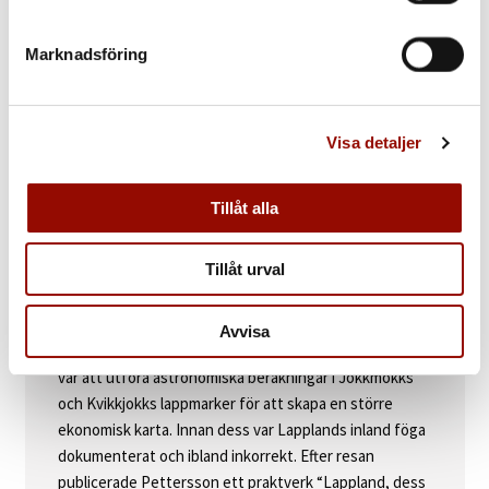
9.500 SEK
Marknadsföring
KATALOGTEXT
Per Daniel Holm
(1835‑1903). Vy från Kvikkjokk.
Monogramsignerad samt daterad P.H. Qvickjock d. 12. Aug 1861.
Visa detaljer
Olja på duk lagd på pannå, 27 x 29,5 cm.
Tillåt alla
FOKUS
Tillåt urval
I juli 1861 deltog Per Daniel Holm i en vetenskaplig
expeditionsresa till Lappland under ledning av
sjöofficer och inspektör vid navigationsskolor i Sverige
Avvisa
Carl Anton Pettersson (1818‑1863). Målet med resan
var att utföra astronomiska beräkningar i Jokkmokks
och Kvikkjokks lappmarker för att skapa en större
ekonomisk karta. Innan dess var Lapplands inland föga
dokumenterat och ibland inkorrekt. Efter resan
publicerade Pettersson ett praktverk “Lappland, dess