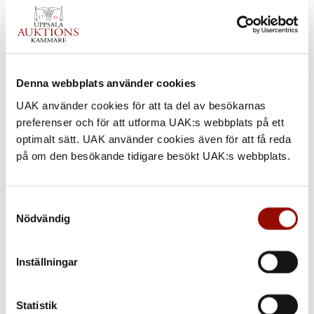
Denna webbplats använder cookies
UAK använder cookies för att ta del av besökarnas
preferenser och för att utforma UAK:s webbplats på ett
optimalt sätt. UAK använder cookies även för att få reda
på om den besökande tidigare besökt UAK:s webbplats.
713. PER DANIEL HOLM
Samtyckesval
Nödvändig
UTROP
12.000 - 15.000 SEK
€ 1.100 - 1.300
Inställningar
KLUBBAT PRIS
Statistik