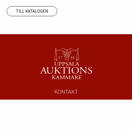
TILL KATALOGEN
KONTAKT
Uppsala Auktionskammare
Säbygatan 4
753 23 Uppsala
Tel:
018 – 12 12 22
mail@uppsalaauktion.se