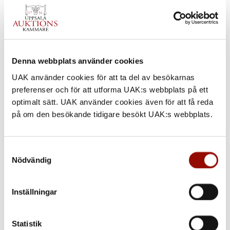
Denna webbplats använder cookies
UAK använder cookies för att ta del av besökarnas
922. ERNST BILLGREN
preferenser och för att utforma UAK:s webbplats på ett
optimalt sätt. UAK använder cookies även för att få reda
på om den besökande tidigare besökt UAK:s webbplats.
UTROP
120.000 - 150.000 SEK
€ 10.000 - 13.000
Samtyckesval
Nödvändig
KLUBBAT PRIS
120.000 SEK
Inställningar
KATALOGTEXT
Statistik