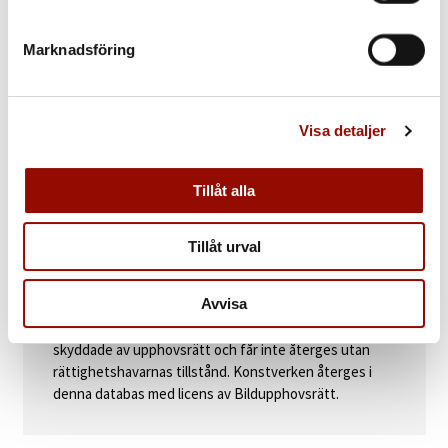
Ernst Billgren
(född 1957). ”Vittnet”. Monogramsignerad EB. Olja
på pannå med mosaikram, totalt 105 x 127 cm.
Marknadsföring
PROVENIENS
Galleri Lars Bohman, Stockholm.
Visa detaljer
Tillåt alla
Auktionsdag:
16 maj kl 12:00 CEST
Auktion:
Internationell kvalitetsauktion 14 - 16 maj
2024
Tillåt urval
Avdelning:
Svensk konst
Följerätt:
Ja
Avvisa
Bildrättigheter:
Konstverken i denna databas är
skyddade av upphovsrätt och får inte återges utan
rättighetshavarnas tillstånd. Konstverken återges i
denna databas med licens av Bildupphovsrätt.